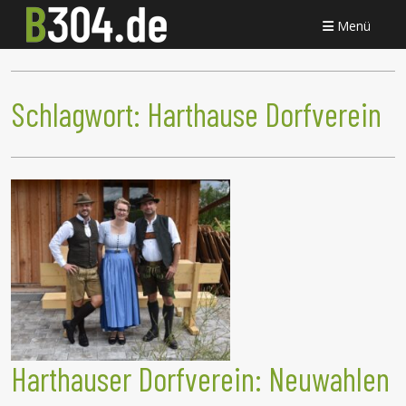
Menü
Schlagwort:
Harthause Dorfverein
Harthauser Dorfverein: Neuwahlen