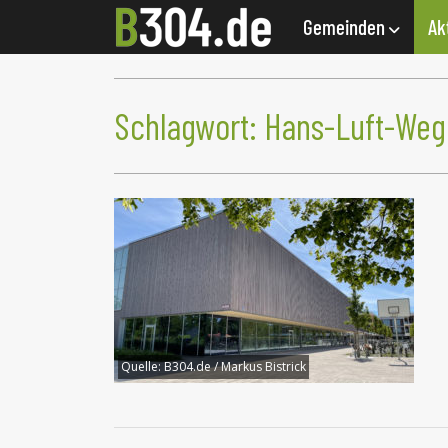
Gemeinden
Ak
Schlagwort:
Hans-Luft-Weg
Quelle:
B304.de / Markus Bistrick