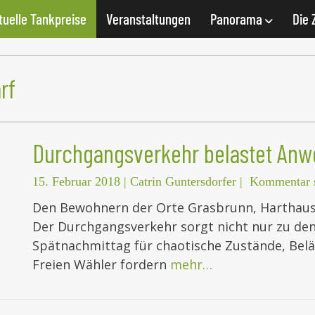
tuelle Tankpreise
Veranstaltungen
Panorama
Die 
rf
Durchgangsverkehr belastet Anw
15. Februar 2018
|
Catrin Guntersdorfer
|
Kommentar s
Den Bewohnern der Orte Grasbrunn, Harthause
Der Durchgangsverkehr sorgt nicht nur zu de
Spätnachmittag für chaotische Zustände, Bel
Freien Wähler fordern
mehr…