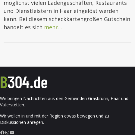
möglichst vielen Ladengeschäften, Restaurants
und Dienstleistern in Haar eingelöst werden
kann. Bei diesem scheckkartengroßen Gutschein
handelt es sich
mehr…
Wir bringen Nachrichten aus den Gemeinden Grasbrunn, Haar und
Vaterstetten.
Wir wollen in und mit der Region etwas bewegen und zu
Diskussionen anregen.
Facebook
Instagram
YouTube