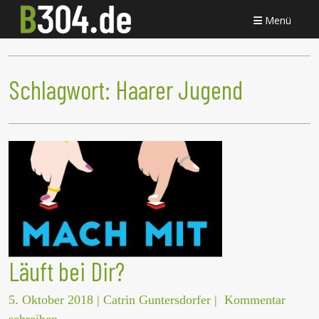
Menü
Schlagwort:
Haarer Jugend
Läuft bei Dir?
5. Oktober 2018
|
Catrin Guntersdorfer
|
Kommentar