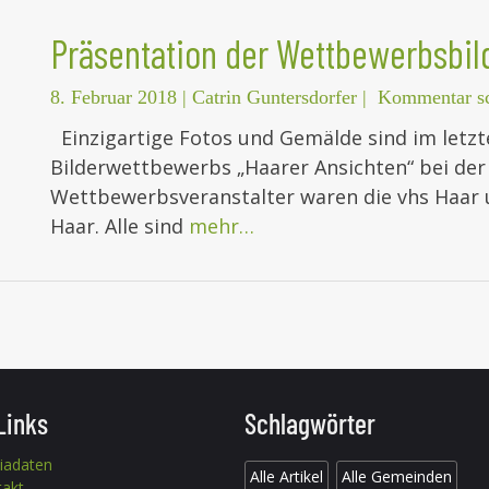
Präsentation der Wettbewerbsbil
8. Februar 2018
|
Catrin Guntersdorfer
|
Kommentar sc
Einzigartige Fotos und Gemälde sind im letzt
Bilderwettbewerbs „Haarer Ansichten“ bei der
Wettbewerbsveranstalter waren die vhs Haar
Haar. Alle sind
mehr…
Links
Schlagwörter
iadaten
Alle Artikel
Alle Gemeinden
takt