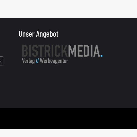
Unser Angebot
s