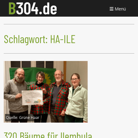
Menü
Schlagwort:
HA-ILE
Quelle:
Grüne Haar
320 Bäume für Ilembula