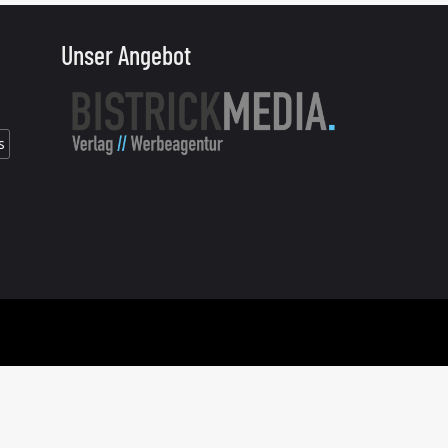
Unser Angebot
s