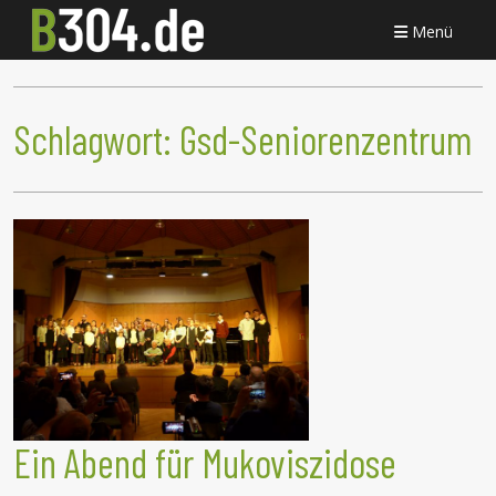
Menü
Schlagwort:
Gsd-Seniorenzentrum
Ein Abend für Mukoviszidose