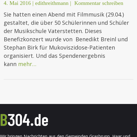
4. Mai 2016
|
edithreithmann
|
Kommentar schreiben
Sie hatten einen Abend mit Filmmusik (29.04.)
gestaltet, die über 50 Schülerinnen und Schüler
der Musikschule Vaterstetten. Dieses
Benefizkonzert wurde von Benedikt Breinl und
Stephan Birk für Mukoviszidose-Patienten
organisiert. Und das Spendenergebnis
kann
mehr…
Wir bringen Nachrichten aus den Gemeinden Grasbrunn, Haar und