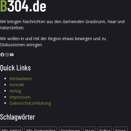
Wir bringen Nachrichten aus den Gemeinden Grasbrunn, Haar und
Vaterstetten.
Wir wollen in und mit der Region etwas bewegen und zu
Diskussionen anregen.
Facebook
Instagram
YouTube
Quick Links
Mediadaten
Kontakt
Verlag
Impressum
Datenschutzerklärung
Schlagwörter
Alle Artikel
Alle Gemeinden
Grasbrunn
Haar
Kultur
News