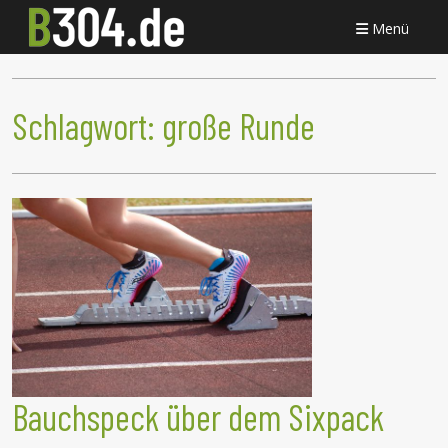
Menü
Schlagwort:
große Runde
Bauchspeck über dem Sixpack