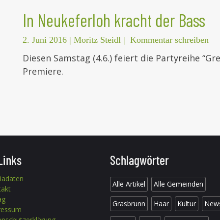
In Neukeferloh kracht der Bass
2. Juni 2016
|
Moritz Steidl
|
Kommentar schreiben
Diesen Samstag (4.6.) feiert die Partyreihe “G
Premiere.
Links
Schlagwörter
iadaten
Alle Artikel
Alle Gemeinden
takt
ag
Grasbrunn
Haar
Kultur
New
ressum
nschutzerklärung