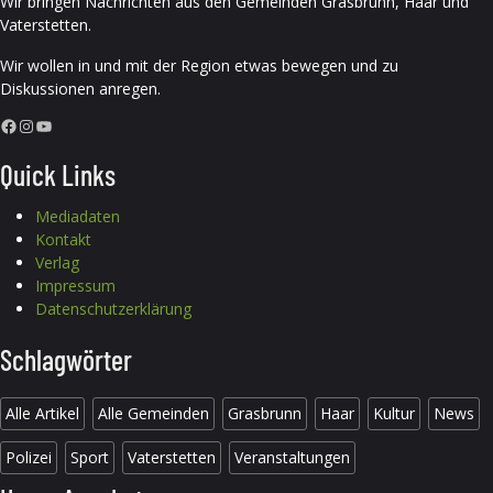
Wir bringen Nachrichten aus den Gemeinden Grasbrunn, Haar und
Vaterstetten.
Wir wollen in und mit der Region etwas bewegen und zu
Diskussionen anregen.
Facebook
Instagram
YouTube
Quick Links
Mediadaten
Kontakt
Verlag
Impressum
Datenschutzerklärung
Schlagwörter
Alle Artikel
Alle Gemeinden
Grasbrunn
Haar
Kultur
News
Polizei
Sport
Vaterstetten
Veranstaltungen