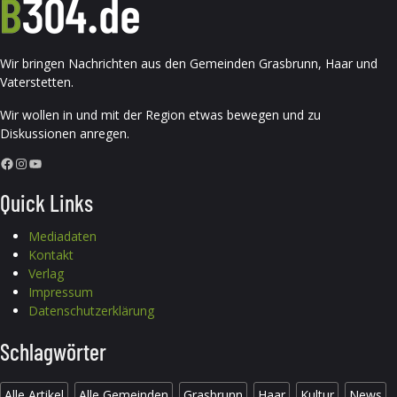
Wir bringen Nachrichten aus den Gemeinden Grasbrunn, Haar und
Vaterstetten.
Wir wollen in und mit der Region etwas bewegen und zu
Diskussionen anregen.
Facebook
Instagram
YouTube
Quick Links
Mediadaten
Kontakt
Verlag
Impressum
Datenschutzerklärung
Schlagwörter
Alle Artikel
Alle Gemeinden
Grasbrunn
Haar
Kultur
News