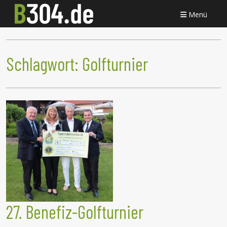
Menü
Schlagwort:
Golfturnier
27. Benefiz-Golfturnier