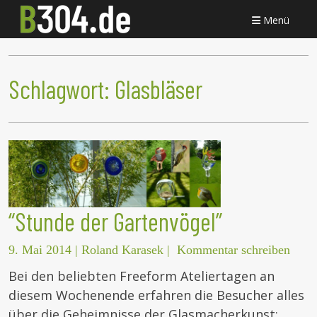
Menü
Schlagwort:
Glasbläser
“Stunde der Gartenvögel”
9. Mai 2014
|
Roland Karasek
|
Kommentar schreiben
Bei den beliebten Freeform Ateliertagen an
diesem Wochenende erfahren die Besucher alles
über die Geheimnisse der Glasmacherkunst: