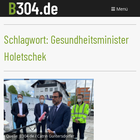
Menü
Schlagwort:
Gesundheitsminister
Holetschek
Quelle:
B304.de / Catrin Guntersdorfer