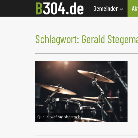
Gemeinden
Ak
Schlagwort:
Gerald Stegem
Quelle:
wafi/adobestock