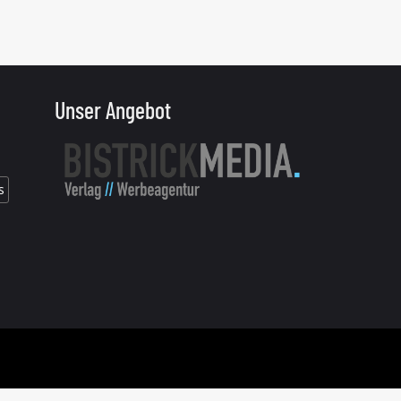
Unser Angebot
s