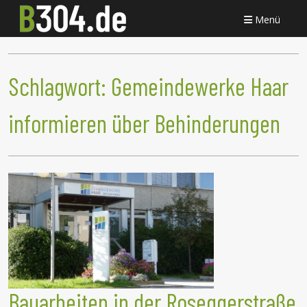
Menü
Schlagwort:
Gemeindewerke Haar
informieren über Behinderungen
Bauarbeiten in der Roseggerstraße