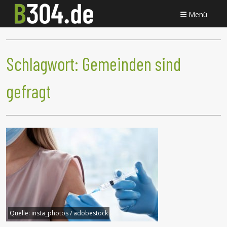
Menü
Schlagwort:
Gemeinden sind
gefragt
Quelle:
insta_photos / adobestock