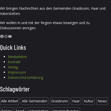
Wir bringen Nachrichten aus den Gemeinden Grasbrunn, Haar und
Vaterstetten.
Wir wollen in und mit der Region etwas bewegen und zu
Diskussionen anregen.
Facebook
Instagram
YouTube
Quick Links
Mediadaten
Kontakt
Verlag
Impressum
Datenschutzerklärung
Schlagwörter
Alle Artikel
Alle Gemeinden
Grasbrunn
Haar
Kultur
News
Polizei
Sport
Vaterstetten
Veranstaltungen