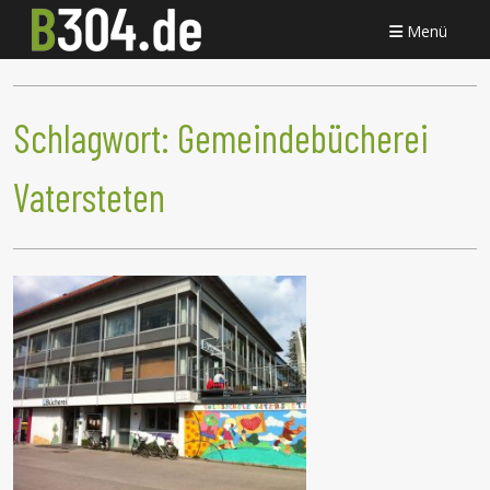
Menü
Schlagwort:
Gemeindebücherei
Vatersteten