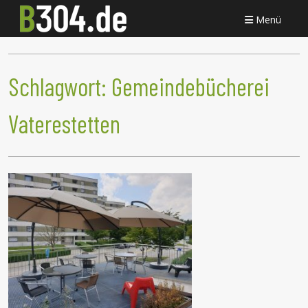
Menü
Schlagwort:
Gemeindebücherei
Vaterestetten