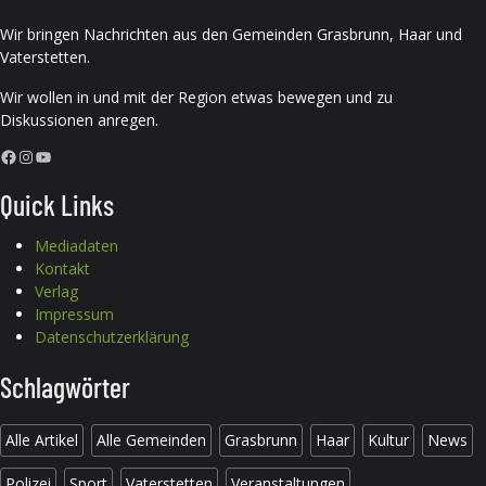
Wir bringen Nachrichten aus den Gemeinden Grasbrunn, Haar und
Vaterstetten.
Wir wollen in und mit der Region etwas bewegen und zu
Diskussionen anregen.
Facebook
Instagram
YouTube
Quick Links
Mediadaten
Kontakt
Verlag
Impressum
Datenschutzerklärung
Schlagwörter
Alle Artikel
Alle Gemeinden
Grasbrunn
Haar
Kultur
News
Polizei
Sport
Vaterstetten
Veranstaltungen