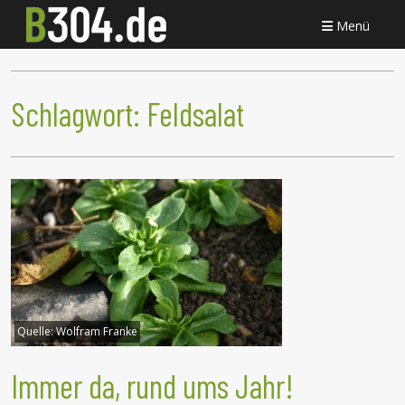
Menü
Schlagwort:
Feldsalat
Quelle:
Wolfram Franke
Immer da, rund ums Jahr!