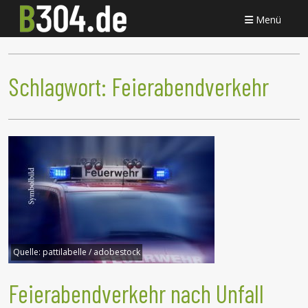
Menü
Schlagwort:
Feierabendverkehr
Quelle:
pattilabelle / adobestock
Feierabendverkehr nach Unfall