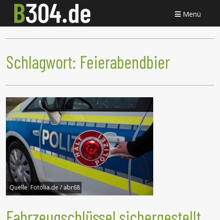
Menü
Schlagwort:
Feierabendbier
Quelle:
Fotolia.de / abr68
Fahrzeugschlüssel sichergestellt