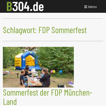
Menü
Schlagwort:
FDP Sommerfest
Sommerfest der FDP München-
Land