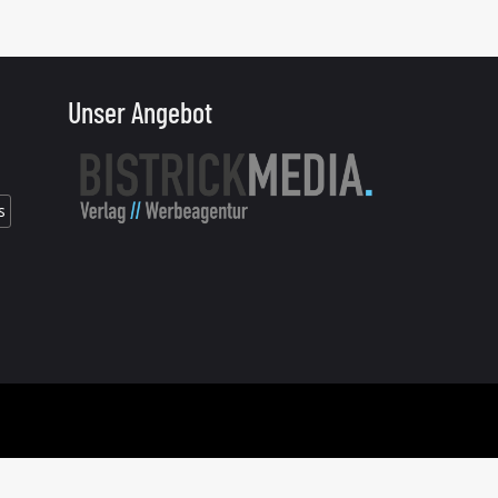
Unser Angebot
s