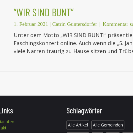
“WIR SIND BUNT”
1. Februar 2021
|
Catrin Guntersdorfer
|
Kommentar sc
Unter dem Motto „WIR SIND BUNT!“ präsentiert
Faschingskonzert online. Auch wenn die „5. Jahr
viele Narren traurig zu Hause sitzen und Trüb
Links
Schlagwörter
iadaten
Alle Artikel
Alle Gemeinden
takt