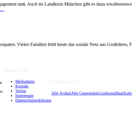
gagement statt. Auch im Landkreis München gibt es dazu erwähnenswer
r…
ienpaten. Vielen Familien fehlt heute das soziale Netz aus Großelter
Quick Links
Schlagwörter
Mediadaten
n.
Kontakt
Verlag
n.
Alle Artikel
Alle Gemeinden
Grasbrunn
Haar
Kult
Impressum
Datenschutzerklärung