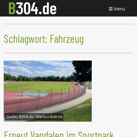
Menü
Schlagwort:
Fahrzeug
Quelle:
B304.de / Markus Bistrick
Erneut Vandalen im Sportpark