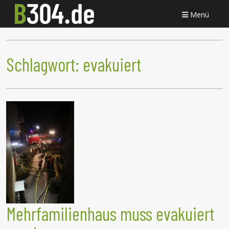
Menü
Schlagwort:
evakuiert
Mehrfamilienhaus muss evakuiert