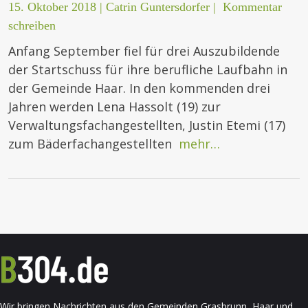
15. Oktober 2018
|
Catrin Guntersdorfer
|
Kommentar
schreiben
Anfang September fiel für drei Auszubildende
der Startschuss für ihre berufliche Laufbahn in
der Gemeinde Haar. In den kommenden drei
Jahren werden Lena Hassolt (19) zur
Verwaltungsfachangestellten, Justin Etemi (17)
zum Bäderfachangestellten
mehr…
Wir bringen Nachrichten aus den Gemeinden Grasbrunn, Haar und