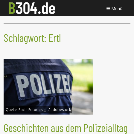
Menü
Schlagwort:
Ertl
Quelle:
Racle Fotodesign / adobestock
Geschichten aus dem Polizeialltag