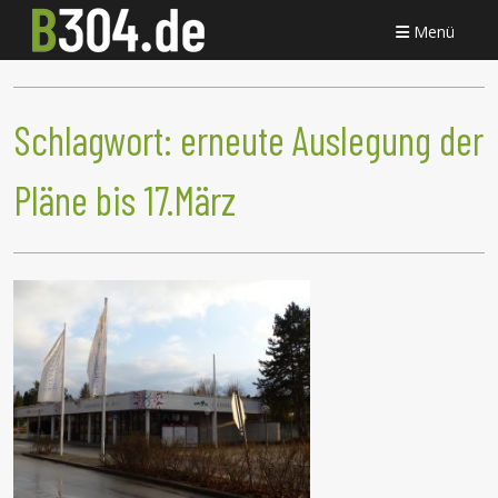
Menü
Schlagwort:
erneute Auslegung der
Pläne bis 17.März