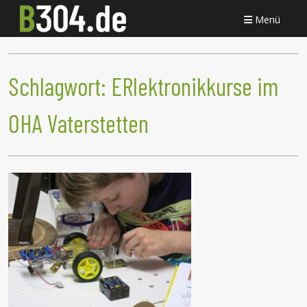
Menü
Schlagwort:
ERlektronikkurse im
OHA Vaterstetten