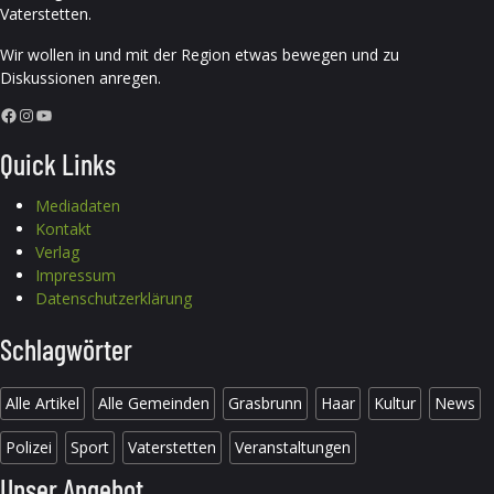
Vaterstetten.
Wir wollen in und mit der Region etwas bewegen und zu
Diskussionen anregen.
Facebook
Instagram
YouTube
Quick Links
Mediadaten
Kontakt
Verlag
Impressum
Datenschutzerklärung
Schlagwörter
Alle Artikel
Alle Gemeinden
Grasbrunn
Haar
Kultur
News
Polizei
Sport
Vaterstetten
Veranstaltungen
Unser Angebot