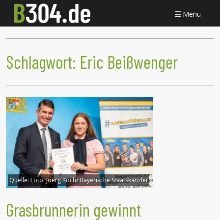
Menü
Schlagwort:
Eric Beißwenger
Quelle:
Foto: Joerg Koch/ Bayerische Staatskanzlei
Grasbrunnerin gewinnt