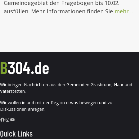
Gemeindegebiet den Fragebogen bis 10.02.
ausfüllen. Mehr Informationen finden Sie
mehr…
Wir bringen Nachrichten aus den Gemeinden Grasbrunn, Haar und
Vaterstetten.
Wir wollen in und mit der Region etwas bewegen und zu
Diskussionen anregen.
Facebook
Instagram
YouTube
Quick Links