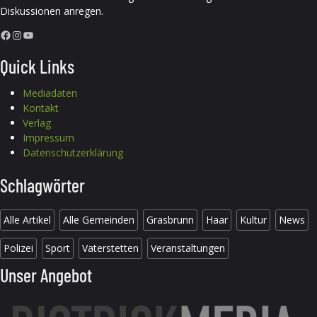
Diskussionen anregen.
Facebook
Instagram
YouTube
Quick Links
Mediadaten
Kontakt
Verlag
Impressum
Datenschutzerklärung
Schlagwörter
Alle Artikel
Alle Gemeinden
Grasbrunn
Haar
Kultur
News
Polizei
Sport
Vaterstetten
Veranstaltungen
Unser Angebot