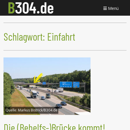
Menü
Schlagwort:
Einfahrt
Quelle:
Markus Bistrick/B304.de
Die (Behelfs-)Brücke kommt!