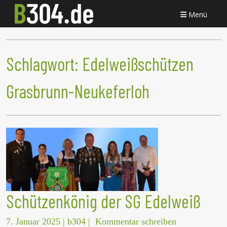
Menü
Schlagwort:
Edelweißschützen
Grasbrunn-Neukeferloh
Schützenkönig der SG Edelweiß
7. Januar 2025
|
b304
|
Kommentar schreiben