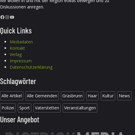
Wir wollen in und mit der Region etwas bewegen und zu
Diskussionen anregen.
Facebook
Instagram
YouTube
Quick Links
Mediadaten
Kontakt
Verlag
Impressum
Datenschutzerklärung
Schlagwörter
Alle Artikel
Alle Gemeinden
Grasbrunn
Haar
Kultur
News
Polizei
Sport
Vaterstetten
Veranstaltungen
Unser Angebot