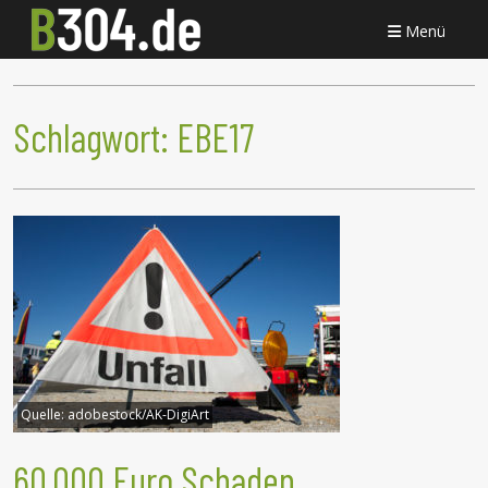
Menü
Schlagwort:
EBE17
Quelle:
adobestock/AK-DigiArt
60.000 Euro Schaden