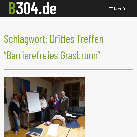
Menü
Schlagwort:
Drittes Treffen
“Barrierefreies Grasbrunn”