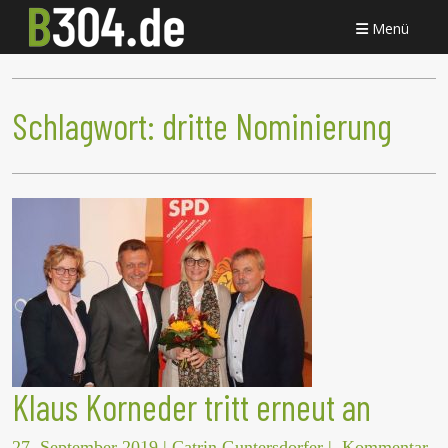
Menü
Schlagwort:
dritte Nominierung
Klaus Korneder tritt erneut an
27. September 2019
|
Catrin Guntersdorfer
|
Kommentar