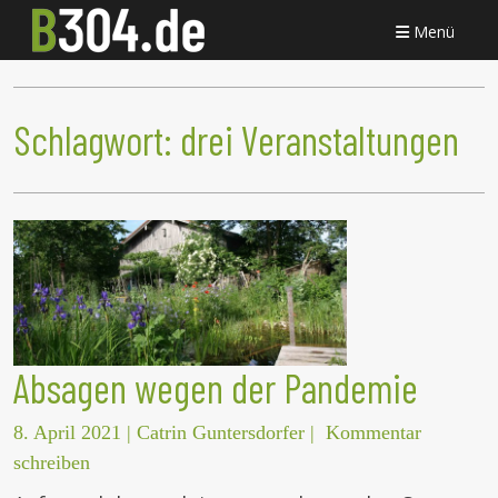
Menü
Schlagwort:
drei Veranstaltungen
Absagen wegen der Pandemie
8. April 2021
|
Catrin Guntersdorfer
|
Kommentar
schreiben