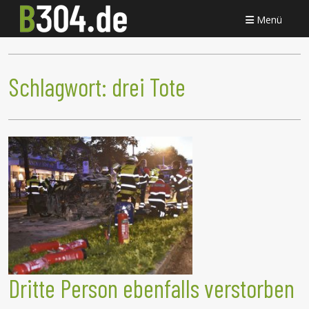
Menü
Schlagwort:
drei Tote
Dritte Person ebenfalls verstorben