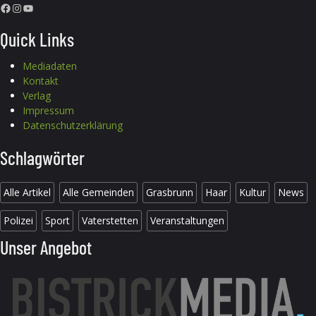
Facebook
Instagram
YouTube
Quick Links
Mediadaten
Kontakt
Verlag
Impressum
Datenschutzerklärung
Schlagwörter
Alle Artikel
Alle Gemeinden
Grasbrunn
Haar
Kultur
News
Polizei
Sport
Vaterstetten
Veranstaltungen
Unser Angebot