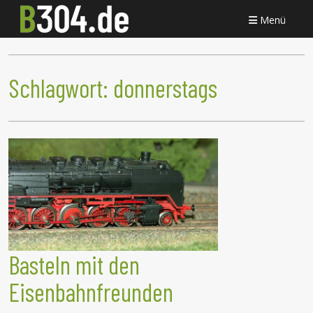
Menü
Schlagwort:
donnerstags
Basteln mit den
Eisenbahnfreunden