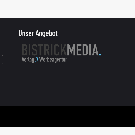
Unser Angebot
s